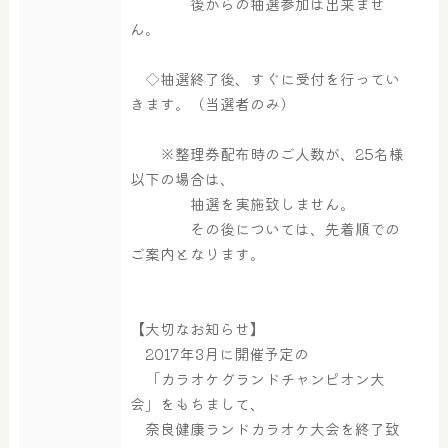
後からの抽選参加は出来ませ
大浴場
サウナ・岩盤浴
ん。
◇抽選終了後、すぐに受付を行ってい
屋内レジャープール
グルメ
きます。（当選者のみ）
※整理券配布時のご人数が、25名様
以下の場合は、
奈良わんぱくランド
ボディケア
抽選を実施致しません。
はしゃきっズ
その後については、先着順での
ご案内となります。
その他施設
ご宿泊
【大切なお知らせ】
2017年3月に開催予定の
「カラオケグランドチャンピオン大
会」をもちまして、
奈良健康ランドカラオケ大会を終了致