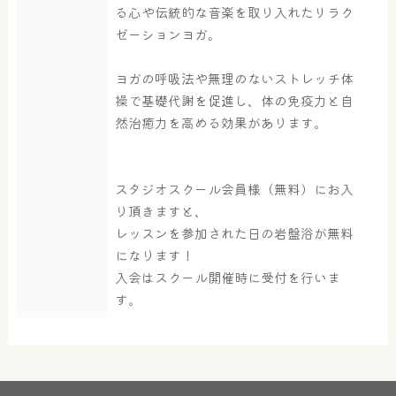
る心や伝統的な音楽を取り入れたリラク
ゼーションヨガ。
ヨガの呼吸法や無理のないストレッチ体
操で基礎代謝を促進し、体の免疫力と自
然治癒力を高める効果があります。
大浴場
サウナ・岩盤浴
スタジオスクール会員様（無料）にお入
屋内レジャープール
グルメ
り頂きますと、
レッスンを参加された日の岩盤浴が無料
になります！
入会はスクール開催時に受付を行いま
奈良わんぱくランド
ボディケア
す。
はしゃきっズ
その他施設
ご宿泊