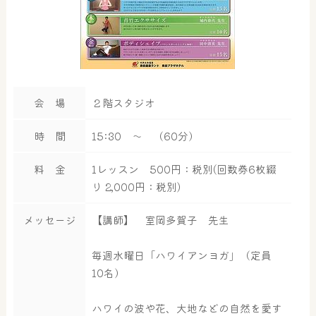
会 場
２階スタジオ
時 間
15:30 ～ （60分）
料 金
1レッスン 500円：税別(回数券6枚綴
り 2,000円：税別)
メッセージ
【講師】 室岡多賀子 先生
毎週水曜日「ハワイアンヨガ」（定員
10名）
ハワイの波や花、大地などの自然を愛す