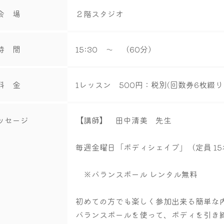
会 場
２階スタジオ
時 間
15:30 ～ （60分）
料 金
1レッスン 500円：税別(回数券6枚綴り 
ッセージ
【講師】 田中清美 先生
毎週金曜日「ボディシェイプ」（定員 15
※バランスボール レンタル無料
初めての方でも楽しく参加出来る簡単な
バランスボールを使って、ボディを引き