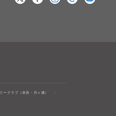
奈良健康ランド
トリークラブ（奈良・月ヶ瀬）
AIコンシェルジュ
オンライン
奈良健康ランド AIコンシェルジュです。