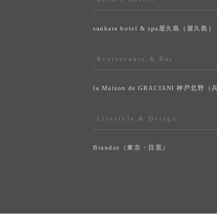
sankara hotel & spa屋久島（屋久島）
-Restaurants & Bar
la Maison de GRACIANI 神戸北野
-Lifestyle & Design
Brandze（東京・目黒）