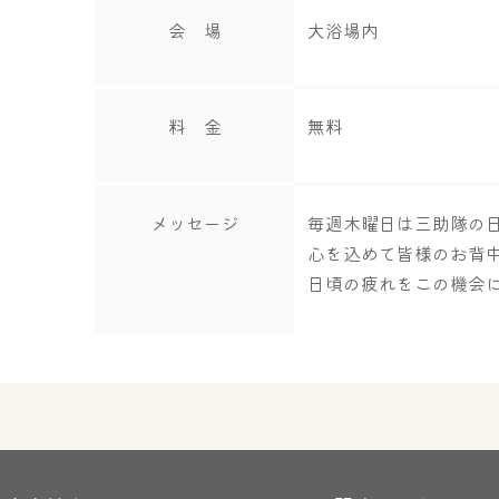
会 場
大浴場内
料 金
無料
メッセージ
毎週木曜日は三助隊の
心を込めて皆様のお背
日頃の疲れをこの機会に