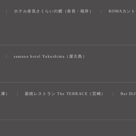
ホテル奈良さくらいの郷（奈良・桜井）
KOMAカン
）
samana hotel Yakushima（屋久島）
（兵庫）
薪焼レストラン The TERRACE（宮崎）
Bar D