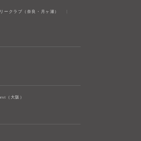
奈良健康ランド
トリークラブ（奈良・月ヶ瀬）
AIコンシェルジュ
オンライン
奈良健康ランド AIコンシェルジュです。
ご質問をお伺いします。
iJest（大阪）