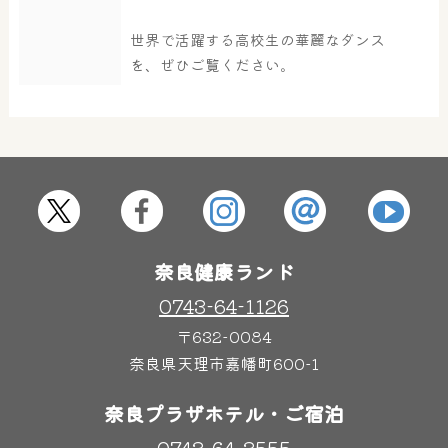
大浴場
サウナ・岩盤浴
世界で活躍する高校生の華麗なダンス
を、ぜひご覧ください。
屋内レジャープール
グルメ
奈良わんぱくランド
ボディケア
はしゃきっズ
奈良健康ランド
0743-64-1126
その他施設
ご宿泊
〒632-0084
奈良県天理市嘉幡町600-1
奈良プラザホテル・ご宿泊
0743-64-3555