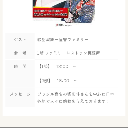
ゲスト
歌謡演舞一座響ファミリー
会 場
1階 ファミリーレストラン桃源郷
時 間
【1部】 13:00 ～
【2部】 18:00 ～
メッセージ
ブラジル育ちの響彬斗さんを中心に日本
各地で人々に感動を与えております！
大浴場
サウナ・岩盤浴