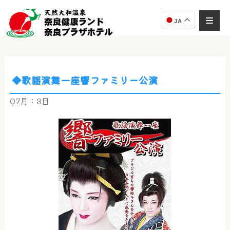
JA
◆歌謡演舞一座響ファミリー公演
奈良健康ランド
AIコンシェルジュ
07月：3日
オンライン
奈良健康ランド AIコンシェルジュです。
ご質問をお伺いします。