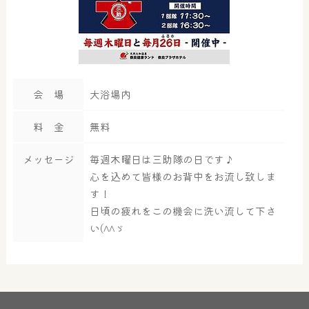
会 場
大浴場内
料 金
無料
メッセージ
毎週木曜日は三助隊の日です♪
心を込めて皆様のお背中をお流し致しま
す！
日頃の疲れをこの機会に洗い流して下さ
い(^^ゞ
大浴場
サウナ・岩盤浴