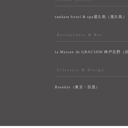
sankara hotel & spa屋久島（屋久島）
-Restaurants & Bar
la Maison de GRACIANI 神戸北野
-Lifestyle & Design
Brandze（東京・目黒）