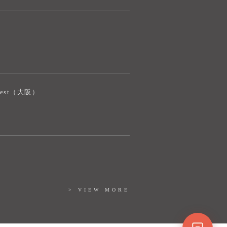
ご質問をお伺いします。
iJest（大阪）
> VIEW MORE