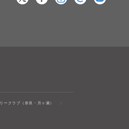
奈良健康ランド
トリークラブ（奈良・月ヶ瀬）
AIコンシェルジュ
オンライン
奈良健康ランド AIコンシェルジュです。