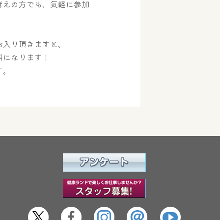
考えの方でも、気軽に参加
。
お入り頂きますと、
料になります！
す。