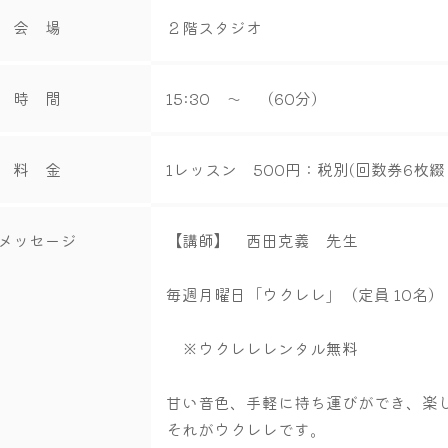
会 場
２階スタジオ
時 間
15:30 ～ （60分）
料 金
1レッスン 500円：税別(回数券6枚綴り
メッセージ
【講師】 西田克義 先生
毎週月曜日「ウクレレ」（定員 10名）
※ウクレレレンタル無料
甘い音色、手軽に持ち運びができ、楽
それがウクレレです。