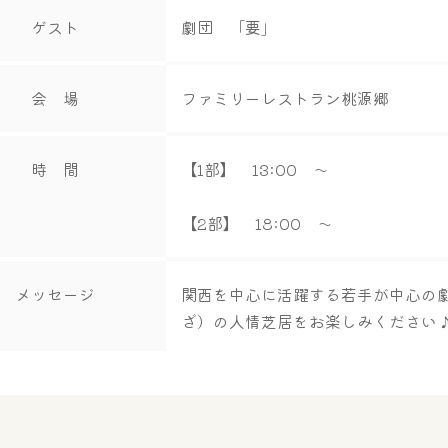
ゲスト
劇団 「要」
会 場
ファミリーレストラン桃源郷
時 間
【1部】 13:00 ～
【2部】 18:00 ～
メッセージ
関西を中心に活躍する若手が中心の劇
ざ）の人情芝居をお楽しみください