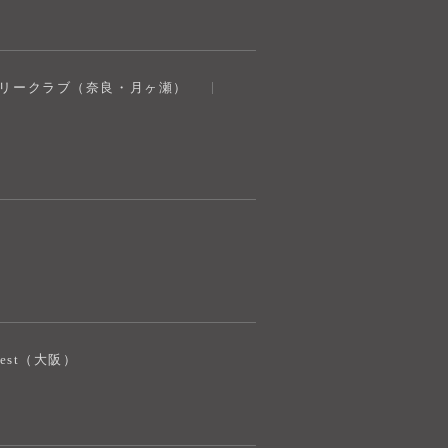
奈良健康ランド
トリークラブ（奈良・月ヶ瀬）
AIコンシェルジュ
オンライン
奈良健康ランド AIコンシェルジュです。
ご質問をお伺いします。
iJest（大阪）