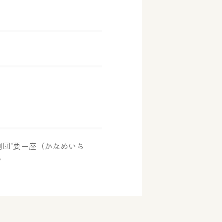
団"要一座（かなめいち
♪