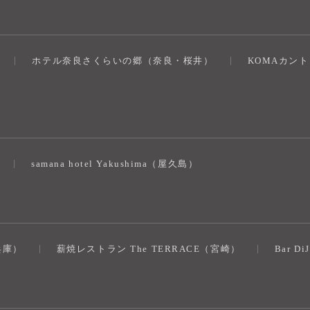
ホテル奈良さくらいの郷（奈良・桜井）
KOMAカン
）
samana hotel Yakushima（屋久島）
（兵庫）
薪焼レストラン The TERRACE（宮崎）
Bar D