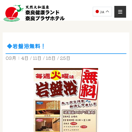
JA
◆岩盤浴無料！
奈良健康ランド
AIコンシェルジュ
03月：4日 / 11日 / 18日 / 25日
オンライン
奈良健康ランド AIコンシェルジュです。
ご質問をお伺いします。