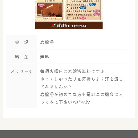
会 場
岩盤浴
料 金
無料
メッセージ
毎週火曜日は岩盤浴無料です♪
ゆっくりゆったりと気持ちよく汗を流し
てみませんか？
岩盤浴が初めてな方も是非この機会に入
ってみて下さいね(*^^)v
大浴場
サウナ・岩盤浴