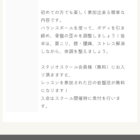
初めての方でも楽しく参加出来る簡単な
内容です。
バランスボールを使って、ボディを引き
締め、骨盤の歪みを調整しましょう！後
半は、肩こり、膝・腰痛、ストレス解消
大浴場
サウナ・岩盤浴
しながら、体調を整えましょう。
スタジオスクール会員様（無料）にお入
屋内レジャープール
グルメ
り頂きますと、
レッスンを参加された日の岩盤浴が無料
になります！
入会はスクール開催時に受付を行いま
奈良わんぱくランド
ボディケア
す。
はしゃきっズ
その他施設
ご宿泊