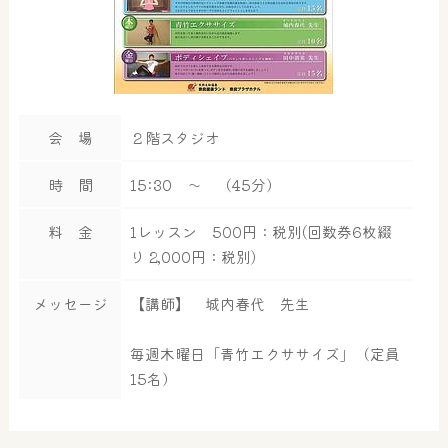
会 場
２階スタジオ
時 間
15:30 ～ （45分）
料 金
1レッスン 500円：税別(回数券6枚綴
り 2,000円：税別)
メッセージ
【講師】 城内春代 先生
毎週木曜日「青竹エクササイズ」（定員
15名）
大浴場
サウナ・岩盤浴