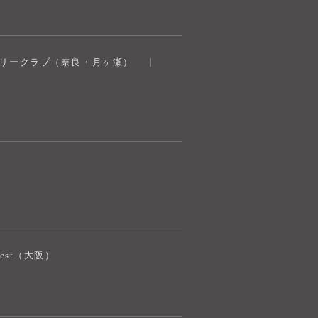
奈良健康ランド
トリークラブ（奈良・月ヶ瀬）
AIコンシェルジュ
オンライン
奈良健康ランド AIコンシェルジュです。
ご質問をお伺いします。
iJest（大阪）