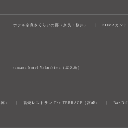
ホテル奈良さくらいの郷（奈良・桜井）
KOMAカン
）
samana hotel Yakushima（屋久島）
（兵庫）
薪焼レストラン The TERRACE（宮崎）
Bar D