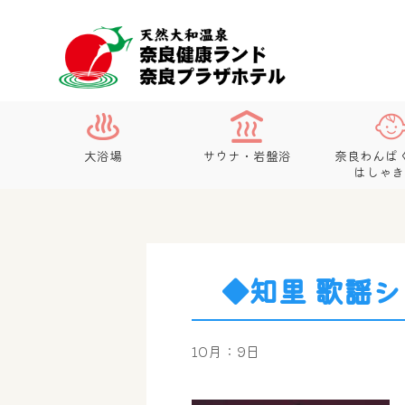
大浴場
サウナ・岩盤浴
奈良わんぱ
はしゃき
◆知里 歌謡
10月：9日