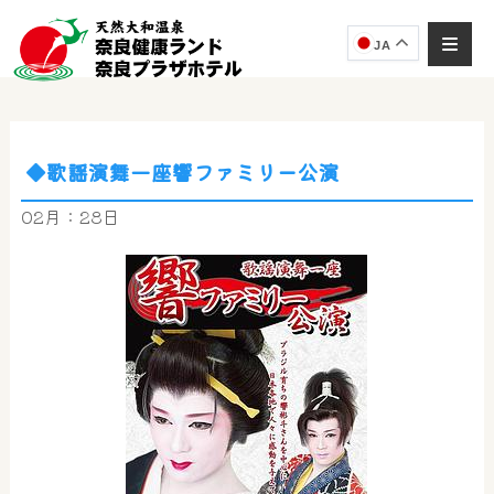
JA
◆歌謡演舞一座響ファミリー公演
02月：28日