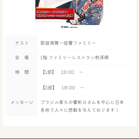
ゲスト
歌謡演舞一座響ファミリー
会 場
1階 ファミリーレストラン桃源郷
時 間
【1部】 13:00 ～
【2部】 18:00 ～
メッセージ
ブラジル育ちの響彬斗さんを中心に日本
各地で人々に感動を与えております！
大浴場
サウナ・岩盤浴