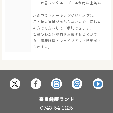
※水着レンタル、プール利用料金無料
水の中のウォーキングやジャンプは、
大浴場
サウナ・岩盤浴
足・腰の負担がかからないので、初心者
の方でも安心してご参加できます。
普段使わない筋肉を意識することがで
屋内レジャープール
グルメ
き、健康維持・シェイプアップ効果が得
られます。
奈良わんぱくランド
ボディケア
はしゃきっズ
その他施設
ご宿泊
奈良健康ランド
0743-64-1126