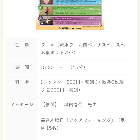
会 場
プール（流水プール前ベンチスペースへ
お集まり下さい）
時 間
15:30 ～ （45分）
料 金
1レッスン 500円：税別 (回数券6枚綴
り 2,000円：税別)
メッセージ
【講師】 城内春代 先生
毎週木曜日「アクアウォーキング」（定
員 15名）