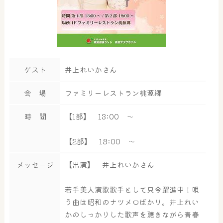
ゲスト
井上れいかさん
会 場
ファミリーレストラン桃源郷
時 間
【1部】 13:00 ～
【2部】 18:00 ～
メッセージ
【出演】 井上れいかさん
若手美人演歌歌手として只今躍進中！唄
う曲は昭和のナツメロばかり。井上れい
大浴場
かのしっかりした歌声を聴きながら青春
サウナ・岩盤浴